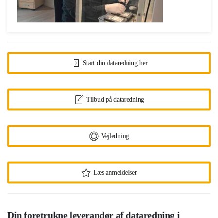
Start din dataredning her
Tilbud på dataredning
Vejledning
Læs anmeldelser
Din foretrukne leverandør af dataredning i