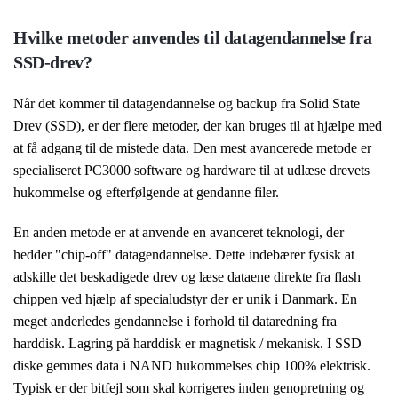
Hvilke metoder anvendes til datagendannelse fra
SSD-drev?
Når det kommer til datagendannelse og backup fra Solid State
Drev (SSD), er der flere metoder, der kan bruges til at hjælpe med
at få adgang til de mistede data. Den mest avancerede metode er
specialiseret PC3000 software og hardware til at udlæse drevets
hukommelse og efterfølgende at gendanne filer.
En anden metode er at anvende en avanceret teknologi, der
hedder "chip-off" datagendannelse. Dette indebærer fysisk at
adskille det beskadigede drev og læse dataene direkte fra flash
chippen ved hjælp af specialudstyr der er unik i Danmark. En
meget anderledes gendannelse i forhold til dataredning fra
harddisk. Lagring på harddisk er magnetisk / mekanisk. I SSD
diske gemmes data i NAND hukommelses chip 100% elektrisk.
Typisk er der bitfejl som skal korrigeres inden genopretning og