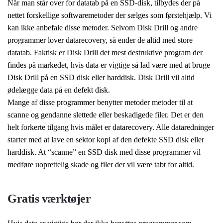
Når man står over for datatab på en SSD-disk, tilbydes der på
nettet forskellige softwaremetoder der sælges som førstehjælp. Vi
kan ikke anbefale disse metoder. Selvom Disk Drill og andre
programmer lover datarecovery, så ender de altid med store
datatab. Faktisk er Disk Drill det mest destruktive program der
findes på markedet, hvis data er vigtige så lad være med at bruge
Disk Drill på en SSD disk eller harddisk. Disk Drill vil altid
ødelægge data på en defekt disk.
Mange af disse programmer benytter metoder metoder til at
scanne og gendanne slettede eller beskadigede filer. Det er den
helt forkerte tilgang hvis målet er datarecovery. Alle dataredninger
starter med at lave en sektor kopi af den defekte SSD disk eller
harddisk. At “scanne” en SSD disk med disse programmer vil
medføre uoprettelig skade og filer der vil være tabt for altid.
Gratis værktøjer