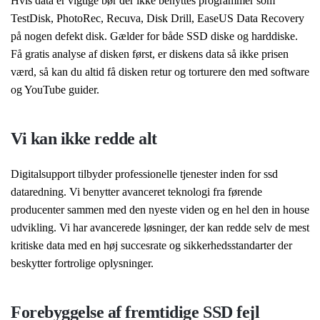
Hvis data er vigtige bør der ikke benyttes programmer som
TestDisk, PhotoRec, Recuva, Disk Drill, EaseUS Data Recovery
på nogen defekt disk. Gælder for både SSD diske og harddiske.
Få gratis analyse af disken først, er diskens data så ikke prisen
værd, så kan du altid få disken retur og torturere den med software
og YouTube guider.
Vi kan ikke redde alt
Digitalsupport tilbyder professionelle tjenester inden for ssd
dataredning. Vi benytter avanceret teknologi fra førende
producenter sammen med den nyeste viden og en hel den in house
udvikling. Vi har avancerede løsninger, der kan redde selv de mest
kritiske data med en høj succesrate og sikkerhedsstandarter der
beskytter fortrolige oplysninger.
Forebyggelse af fremtidige SSD fejl