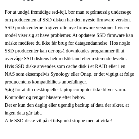
For at undgå fremtidige ssd-fejl, bør man regelmæssig undersøge
om producenten af SSD disken har den nyeste firmware version.
SSD producenterne frigiver ofte nye firmware versioner hvis en
model viser sig at have problemer. At opdatere SSD firmware kan
måske medføre du ikke får brug for datagendannelse. Hos nogle
SSD producenter kan der også downloades programmer til at
overvåge SSD diskens heldredstilstand eller resterende levetid.
Hvis SSD diske anvendes som cache disk i et RAID eller i en
NAS som eksempelvis Synology eller Qnap, er det vigtigt at følge
producentens kompatibilitets anbefalinger.
Sørg for at din desktop eller laptop computer ikke bliver varm.
Kontroller og rengør blæsere efter behov.
Det er kun den daglig eller ugentlig backup af data der sikrer, at
ingen data går tabt.
Alle SSD diske vil på et tidspunkt stoppe med at virke!