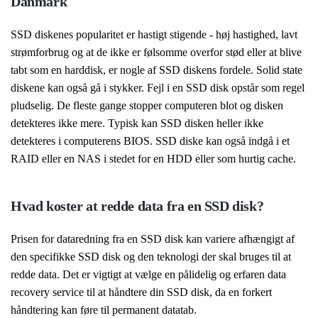
Danmark
SSD diskenes popularitet er hastigt stigende - høj hastighed, lavt
strømforbrug og at de ikke er følsomme overfor stød eller at blive
tabt som en harddisk, er nogle af SSD diskens fordele. Solid state
diskene kan også gå i stykker. Fejl i en SSD disk opstår som regel
pludselig. De fleste gange stopper computeren blot og disken
detekteres ikke mere. Typisk kan SSD disken heller ikke
detekteres i computerens BIOS. SSD diske kan også indgå i et
RAID eller en NAS i stedet for en HDD eller som hurtig cache.
Hvad koster at redde data fra en SSD disk?
Prisen for dataredning fra en SSD disk kan variere afhængigt af
den specifikke SSD disk og den teknologi der skal bruges til at
redde data. Det er vigtigt at vælge en pålidelig og erfaren data
recovery service til at håndtere din SSD disk, da en forkert
håndtering kan føre til permanent datatab.