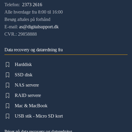
Telefon:
2373 2616
Alle hverdage fra 8:00 til 16:00
Besøg aftales på forhånd
E-mail:
as@digitalsupport.dk
CVR.: 29858888
Data recovery og dataredning fra
Harddisk
SSD disk
NAS servere
RAID servere
Mac & MacBook
USB stik - Micro SD kort
Priser på data recovery og dataredning