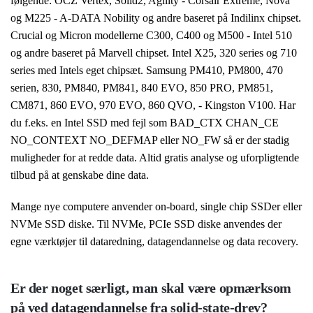
følgende: OCZ Vertex, Solid2, Agility - Corsair Extreme, Nova
og M225 - A-DATA Nobility og andre baseret på Indilinx chipset.
Crucial og Micron modellerne C300, C400 og M500 - Intel 510
og andre baseret på Marvell chipset. Intel X25, 320 series og 710
series med Intels eget chipsæt. Samsung PM410, PM800, 470
serien, 830, PM840, PM841, 840 EVO, 850 PRO, PM851,
CM871, 860 EVO, 970 EVO, 860 QVO, - Kingston V100. Har
du f.eks. en Intel SSD med fejl som BAD_CTX CHAN_CE
NO_CONTEXT NO_DEFMAP eller NO_FW så er der stadig
muligheder for at redde data. Altid gratis analyse og uforpligtende
tilbud på at genskabe dine data.
Mange nye computere anvender on-board, single chip SSDer eller
NVMe SSD diske. Til NVMe, PCIe SSD diske anvendes der
egne værktøjer til dataredning, datagendannelse og data recovery.
Er der noget særligt, man skal være opmærksom
på ved datagendannelse fra solid-state-drev?